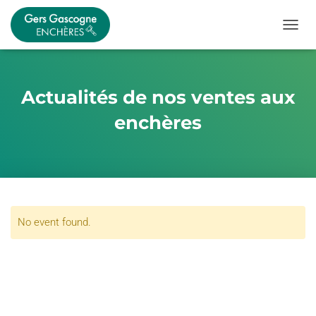
OUVRI
Actualités de nos ventes aux
enchères
No event found.