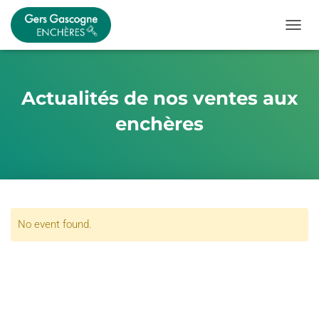
OUVRI
Actualités de nos ventes aux
enchères
No event found.