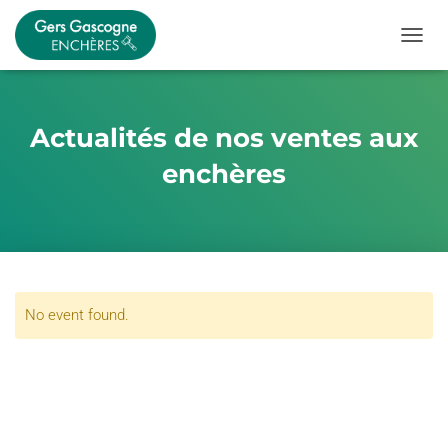
OUVRI
Actualités de nos ventes aux
enchères
No event found.