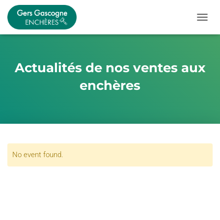
OUVRI
Actualités de nos ventes aux
enchères
No event found.