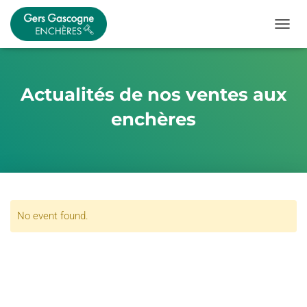
OUVRI
Actualités de nos ventes aux
enchères
No event found.