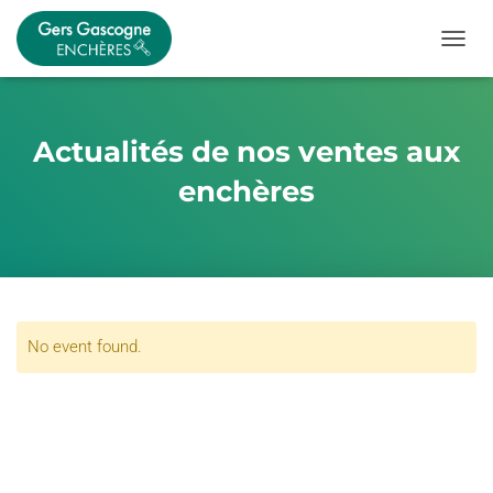
OUVRI
Actualités de nos ventes aux
enchères
No event found.