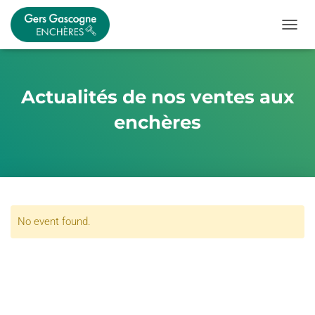
OUVRI
Actualités de nos ventes aux
enchères
No event found.