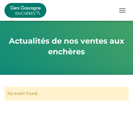
OUVRI
Actualités de nos ventes aux
enchères
No event found.