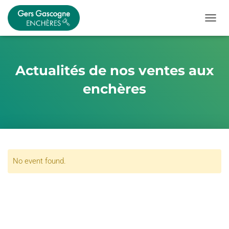
OUVRI
Actualités de nos ventes aux
enchères
No event found.