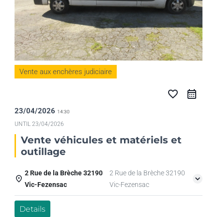
Vente aux enchères judiciaire
favorite_border
23/04/2026
14:30
UNTIL
23/04/2026
Vente véhicules et matériels et
outillage
2 Rue de la Brèche 32190
2 Rue de la Brèche 32190
Vic-Fezensac
Vic-Fezensac
Details