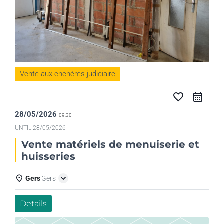
Vente aux enchères judiciaire
favorite_border
28/05/2026
09:30
UNTIL
28/05/2026
Vente matériels de menuiserie et
huisseries
Gers
Gers
Details