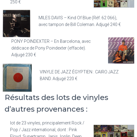
250 €
MILES DAVIS – Kind Of Blue (Réf. 62 066),
avec tampon de Bill Coleman. Adjugé 240 €
PONY POINDEXTER – En Barcelona, avec
dédicace de Pony Poindexter (effacée).
Adjugé 230 €
VINYLE DE JAZZ ÉGYPTIEN : CAIRO JAZZ
BAND. Adjugé 220 €
Résultats des lots de vinyles
d’autres provenances :
lot de 23 vinyles, principalement Rock /
Pop / Jazz international, dont : Pink
Floyd, Supertramp, Janis Joplin, Deep