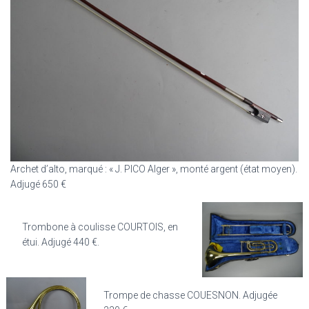
Archet d’alto, marqué : « J. PICO Alger », monté argent (état moyen).
Adjugé 650 €
Trombone à coulisse COURTOIS, en
étui. Adjugé 440 €.
Trompe de chasse COUESNON. Adjugée