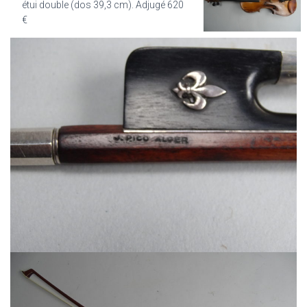
étui double (dos 39,3 cm). Adjugé 620
€