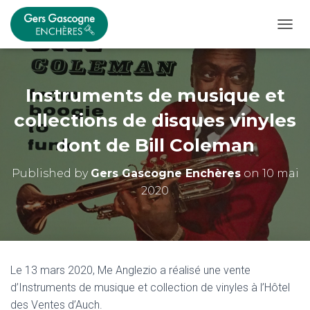
OUVRI
Instruments de musique et
collections de disques vinyles
dont de Bill Coleman
Published by
Gers Gascogne Enchères
on
10 mai
2020
Le 13 mars 2020, Me Anglezio a réalisé une vente
d’Instruments de musique et collection de vinyles à l’Hôtel
des Ventes d’Auch.