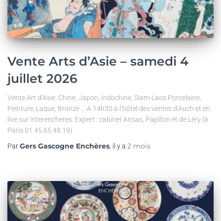
Vente Arts d’Asie – samedi 4
juillet 2026
Vente Art d’Asie :Chine, Japon, Indochine, Siam-Laos.Porcelaine,
Peinture, Laque, Bronze … A 14h30 à l’hôtel des ventes d’Auch et en
live sur Interencheres. Expert : cabinet Ansas, Papillon et de Léry (à
Paris 01.45.65.48.19).
Gers Gascogne Enchères
2 mois
Par
, il y a