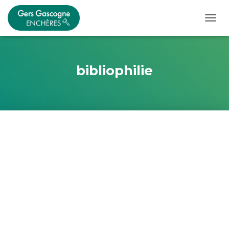
OUVRI
bibliophilie