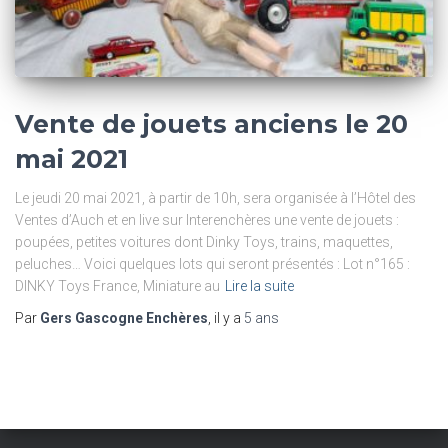
Vente de jouets anciens le 20
mai 2021
Le jeudi 20 mai 2021, à partir de 10h, sera organisée à l’Hôtel des
Ventes d’Auch et en live sur Interenchères une vente de jouets :
poupées, petites voitures dont Dinky Toys, trains, maquettes,
peluches… Voici quelques lots qui seront présentés : Lot n°165 :
DINKY Toys France, Miniature au
Lire la suite
Par
Gers Gascogne Enchères
, il y a
5 ans