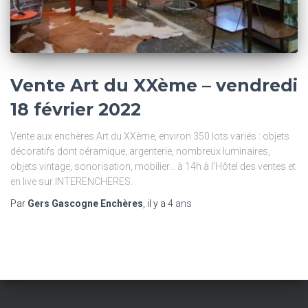
Vente Art du XXème – vendredi
18 février 2022
Vente aux enchères Art du XXème, environ 350 lots variés : objets
décoratifs dont céramique, argenterie, nombreux luminaires,
objets vintage, sonorisation, mobilier… à 14h à l’Hôtel des ventes et
en live sur INTERENCHERES.
Par
Gers Gascogne Enchères
, il y a
4 ans