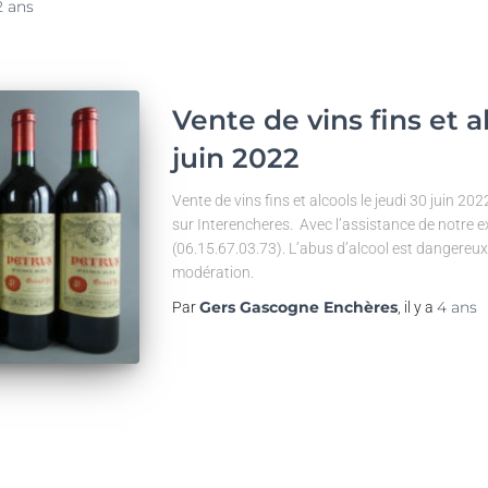
2 ans
Vente de vins fins et a
juin 2022
Vente de vins fins et alcools le jeudi 30 juin 202
sur Interencheres. Avec l’assistance de notre 
(06.15.67.03.73). L’abus d’alcool est dangereu
modération.
Gers Gascogne Enchères
4 ans
Par
, il y a