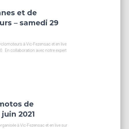
nnes et de
urs – samedi 29
cyclomoteurs à Vic-Fezensac et en live
0. En collaboration avec notre expert
 motos de
 juin 2021
organisée à Vic-Fezensac et en live sur