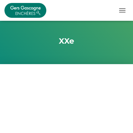
OUVRI
XXe