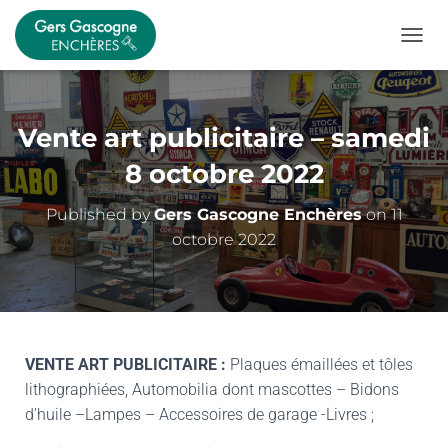
OUVRI
Vente art publicitaire – samedi
8 octobre 2022
Published by
Gers Gascogne Enchères
on
11
octobre 2022
VENTE ART PUBLICITAIRE :
Plaques émaillées et tôles
lithographiées, Automobilia dont mascottes – Bidons
d’huile –Lampes – Accessoires de garage -Livres ;