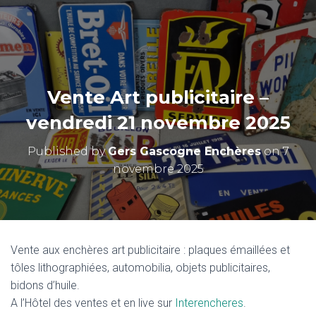
Vente Art publicitaire –
vendredi 21 novembre 2025
Published by
Gers Gascogne Enchères
on
7
novembre 2025
Vente aux enchères art publicitaire : plaques émaillées et
tôles lithographiées, automobilia, objets publicitaires,
bidons d’huile.
A l’Hôtel des ventes et en live sur
Interencheres
.