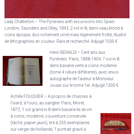
Lady Chatterton – The Pyrenees with excursions into Spain.
London, Saunders and Otley, 1843, 2 vol in-8, demi veau blond à
coins époque, dos richement orné mais légèrement frotté, illustré
de lithographies en couleur. Rare et recherché. Adjugé 1500 €
Henri BERALDI – Cent ans aux
Pyrénées. Paris, 1898-1904, 7 vol in-8
demi basane verte à coins moderne
(tome 4 reliure différente), avec envoi
autographe de l’auteur à Monsieur
Jouas sur le tome 1er. Adjugé 1300 €
Achille FOUQUIER – A propos de chasses à
l’isard, à l’ours, au sanglier. Paris, Morel,
1872, 1 vol grand in-8 demi basane lie de vin
à coins, moderne, couverture conservée
(tâché, papier jauni), tiré à 250 exemplaires
sur verger de Hollande, 1 portrait gravé à