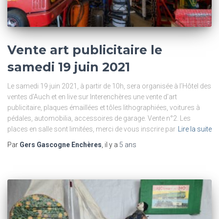
Vente art publicitaire le
samedi 19 juin 2021
Le samedi 19 juin 2021, à partir de 10h, sera organisée à l’Hôtel des
ventes d’Auch et en live sur Interenchères une vente d’art
publicitaire, plaques émaillées et tôles lithographiées, voitures à
pédales, automobilia, accessoires de garage. Vente n°2. Les
places en salle sont limitées, merci de vous inscrire par
Lire la suite
Par
Gers Gascogne Enchères
, il y a
5 ans