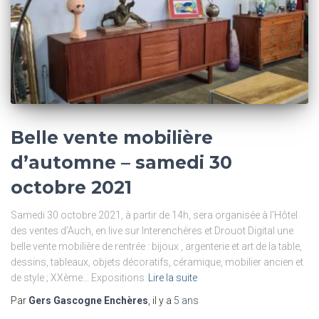
Belle vente mobilière
d’automne – samedi 30
octobre 2021
Samedi 30 octobre 2021, à partir de 14h, sera organisée à l’Hôtel
des ventes d’Auch, en live sur Interenchères et Drouot Digital une
belle vente mobilière de rentrée : bijoux , argenterie et art de la table,
dessins, tableaux, objets décoratifs, céramique, mobilier ancien et
de style ; XXème… Expositions
Lire la suite
Par
Gers Gascogne Enchères
, il y a
5 ans