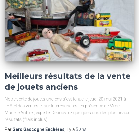
Meilleurs résultats de la vente
de jouets anciens
Notre vente de jouets anciens s’est tenue le jeudi 20 mai 2021 à
l’Hôtel des ventes et sur Interencheres, en présence de Mme
Murielle Auffret, experte. Découvrez quelques uns des plus beaux
résultats (frais inclus) :
Par
Gers Gascogne Enchères
, il y a
5 ans