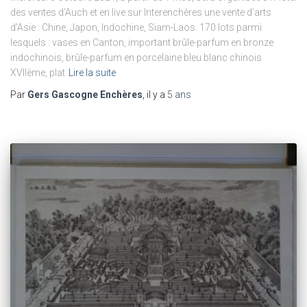
des ventes d’Auch et en live sur Interenchères une vente d’arts
d’Asie : Chine, Japon, Indochine, Siam-Laos. 170 lots parmi
lesquels : vases en Canton, important brûle-parfum en bronze
indochinois, brûle-parfum en porcelaine bleu blanc chinois
XVIIème, plat
Lire la suite
Par
Gers Gascogne Enchères
, il y a
5 ans