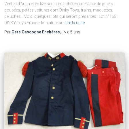
Ventes d’Auch et en live sur Interenchères une vente de jouets :
poupées, petites voitures dont Dinky Toys, trains, maquettes,
peluches… Voici quelques lots qui seront présentés : Lot n°165 :
DINKY Toys France, Miniature au
Lire la suite
Par
Gers Gascogne Enchères
, il y a
5 ans