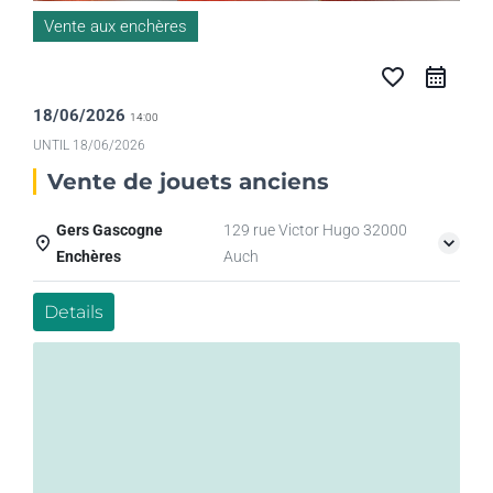
Vente aux enchères
favorite_border
18/06/2026
14:00
UNTIL
18/06/2026
Vente de jouets anciens
Gers Gascogne
129 rue Victor Hugo 32000
Enchères
Auch
Details