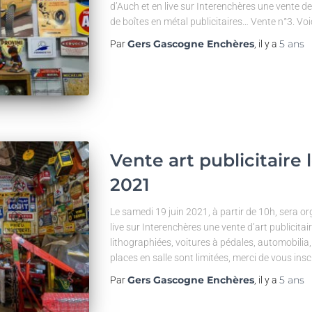
d’Auch et en live sur Interenchères une vente de 
de boîtes en métal publicitaires… Vente n°3. Voi
Gers Gascogne Enchères
5 ans
Par
, il y a
Vente art publicitaire 
2021
Le samedi 19 juin 2021, à partir de 10h, sera or
live sur Interenchères une vente d’art publicitai
lithographiées, voitures à pédales, automobilia
places en salle sont limitées, merci de vous insc
Gers Gascogne Enchères
5 ans
Par
, il y a