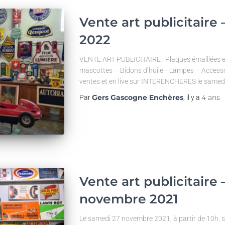
Vente art publicitaire
2022
VENTE ART PUBLICITAIRE : Plaques émaillées et
mascottes – Bidons d’huile –Lampes – Accessoir
ventes et en live sur INTERENCHERES le samedi
Gers Gascogne Enchères
4 ans
Par
, il y a
Vente art publicitaire
novembre 2021
Le samedi 27 novembre 2021, à partir de 10h, s