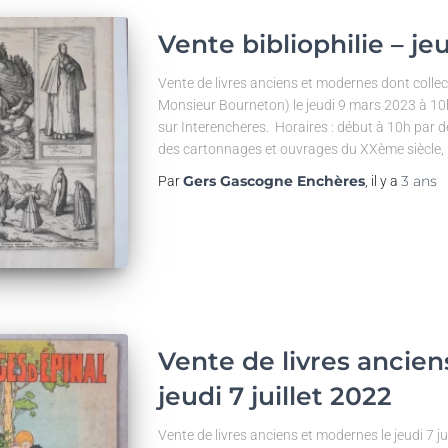
Vente bibliophilie – j
Vente de livres anciens et modernes dont collect
Monsieur Bourneton) le jeudi 9 mars 2023 à 10h 
sur Interencheres. Horaires : début à 10h par 
des cartonnages et ouvrages du XXème siècle,
Gers Gascogne Enchères
3 ans
Par
, il y a
Vente de livres ancie
jeudi 7 juillet 2022
Vente de livres anciens et modernes le jeudi 7 ju