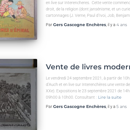
en live sur Interencheres. Cette vente commence 
droit, de la religion (dont jansénisme, et un cu
cartonnages (J. Verne, Paul d’Ivoi, Job, Benjam
Gers Gascogne Enchères
4 ans
Par
, il y a
Vente de livres moder
Le vendredi 24 septembre 2021, à partir de 10h,
d’Auch et en live sur Interenchères une vente d
XXe). Expositions le 23 septembre 2021 de 14h
Lire la suite
09h00 à 10h00. Consultant :
Gers Gascogne Enchères
5 ans
Par
, il y a