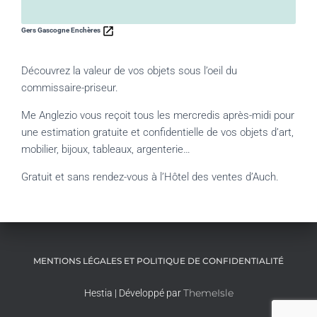
Gers Gascogne Enchères
Découvrez la valeur de vos objets sous l’oeil du
commissaire-priseur.
Me Anglezio vous reçoit tous les mercredis après-midi pour
une estimation gratuite et confidentielle de vos objets d’art,
mobilier, bijoux, tableaux, argenterie…
Gratuit et sans rendez-vous à l’Hôtel des ventes d’Auch.
MENTIONS LÉGALES ET POLITIQUE DE CONFIDENTIALITÉ
ThemeIsle
Hestia | Développé par