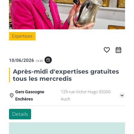
Expertises
favorite_border
10/06/2026
event_repeat
14:30
Après-midi d'expertises gratuites
tous les mercredis
Gers Gascogne
129 rue Victor Hugo 32000
Enchères
Auch
Details