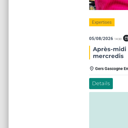
Expertises
05/08/2026
event_repe
14:30
Après-midi 
mercredis
Gers Gascogne E
Details