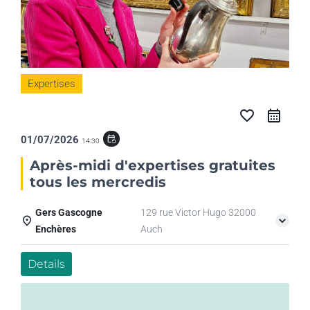
Expertises
favorite_border
01/07/2026
event_repeat
14:30
Après-midi d'expertises gratuites
tous les mercredis
Gers Gascogne
129 rue Victor Hugo 32000
Enchères
Auch
Details