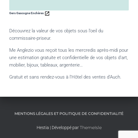
Gers Gascogne Enchères
Découvrez la valeur de vos objets sous l’oeil du
commissaire-priseur.
Me Anglezio vous reçoit tous les mercredis après-midi pour
une estimation gratuite et confidentielle de vos objets d’art,
mobilier, bijoux, tableaux, argenterie…
Gratuit et sans rendez-vous à l’Hôtel des ventes d’Auch.
MENTIONS LÉGALES ET POLITIQUE DE CONFIDENTIALITÉ
ThemeIsle
Hestia | Développé par