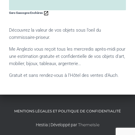
Gers Gascogne Enchères
Découvrez la valeur de vos objets sous l’oeil du
commissaire-priseur.
Me Anglezio vous reçoit tous les mercredis après-midi pour
une estimation gratuite et confidentielle de vos objets d’art,
mobilier, bijoux, tableaux, argenterie…
Gratuit et sans rendez-vous à l’Hôtel des ventes d’Auch.
MENTIONS LÉGALES ET POLITIQUE DE CONFIDENTIALITÉ
ThemeIsle
Hestia | Développé par