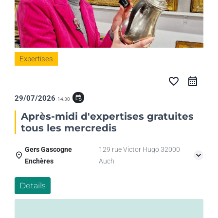
Expertises
favorite_border
29/07/2026
event_repeat
14:30
Après-midi d'expertises gratuites
tous les mercredis
Gers Gascogne
129 rue Victor Hugo 32000
Enchères
Auch
Details