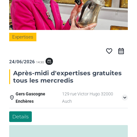
Expertises
favorite_border
24/06/2026
event_repeat
14:30
Après-midi d'expertises gratuites
tous les mercredis
Gers Gascogne
129 rue Victor Hugo 32000
Enchères
Auch
Details