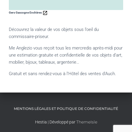
Gers Gascogne Enchères
Découvrez la valeur de vos objets sous l’oeil du
commissaire-priseur.
Me Anglezio vous reçoit tous les mercredis après-midi pour
une estimation gratuite et confidentielle de vos objets d’art,
mobilier, bijoux, tableaux, argenterie…
Gratuit et sans rendez-vous à l’Hôtel des ventes d’Auch.
MENTIONS LÉGALES ET POLITIQUE DE CONFIDENTIALITÉ
ThemeIsle
Hestia | Développé par