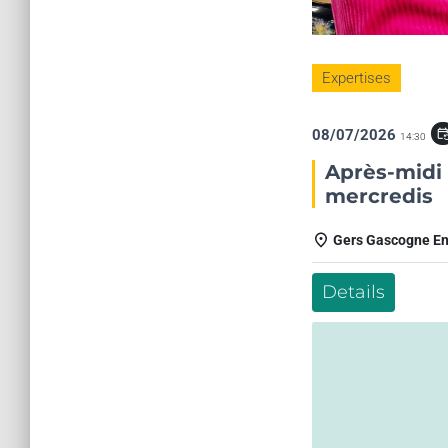
Expertises
08/07/2026
event_repe
14:30
Après-midi 
mercredis
Gers Gascogne E
Details