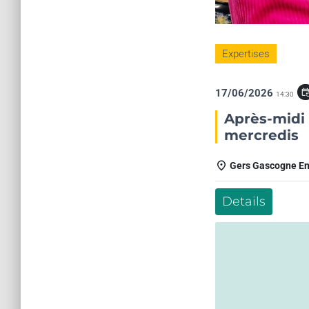
Expertises
17/06/2026
event_repe
14:30
Après-midi 
mercredis
Gers Gascogne E
Details